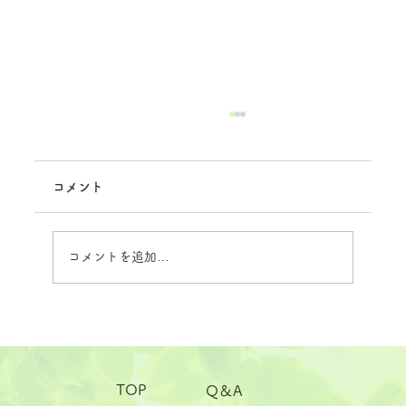
コメント
コメントを追加…
じめじめした季節に、心も体も流されな
いために ――梅雨と気温上昇が心身に与
TOP
Q＆A
える影響と、その整え方――