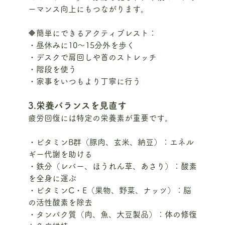
ーマンス向上にもつながります。
🔶簡単にできるアクティブレスト：
・昼休みに10〜15分外を歩く
・デスクで肩回しや首のストレッチ
・階段を使う
・家事をいつもより丁寧に行う
3.栄養バランスを見直す
疲労回復には特定の栄養素が重要です。
・ビタミンB群（豚肉、玄米、納豆）：エネル
ギー代謝を助ける
・鉄分（レバー、ほうれん草、あさり）：酸素
を全身に運ぶ
・ビタミンC・E（果物、野菜、ナッツ）：脳
の活性酸素を除去
・タンパク質（肉、魚、大豆製品）：体の修復