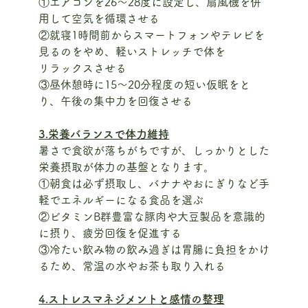
①エアコンを26～28度に設定し、扇風機を併
用して空気を循環させる
②就寝1時間前からスマートフォンやテレビを
見るのをやめ、軽いストレッチで体を
リラックスさせる
③昼休憩時に15～20分程度の短い仮眠をと
り、午後の集中力を回復させる
3.栄養バランスで体力維持
暑さで食欲が落ちがちですが、しっかりとした
栄養摂取が体力の基盤となります。
①朝食は必ず摂取し、バナナやおにぎりなど手
軽でエネルギーになる食品を選ぶ
②ビタミンB群豊富な豚肉や大豆製品を意識的
に摂り、疲労回復を促進する
③冷たい飲み物の飲み過ぎは胃腸に負担をかけ
るため、常温の水やお茶も取り入れる
4.ストレスマネジメントと感情の整理