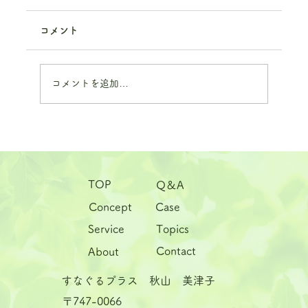
コメント
コメントを追加…
じめじめした季節に、心も体も流されな
いために ――梅雨と気温上昇が心身に与
TOP
Q＆A
える影響と、その整え方――
Case
Concept
Service
Topics
Contact
About
すなぐるプラス 秋山 美津子
〒747-0066