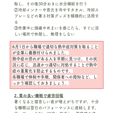
取し、その後30分おきに水分補給を行う
②冷却インナーや首元を冷やすタオル、冷却ス
プレーなどの暑さ対策グッズを積極的に活用す
る
③作業中に頭痛やめまいを感じたら、すぐに涼
しい場所で休憩し、無理をしない
6
月1日から職場で適切な熱中症対策を取ること
が企業に義務付けられました。
熱中症の恐れがある人を早期に見つけ、その状
況に応じ、迅速かつ適切に対処することで熱中
症の重篤化を防止するものです。
各職場で体制や手順、関係者への周知など、し
っかり確認しておきましょう。
2. 質の良い睡眠で疲労回復
暑くなると寝苦しい夜が増えがちですが、十分
な睡眠は翌日のパフォーマンスに直結します。