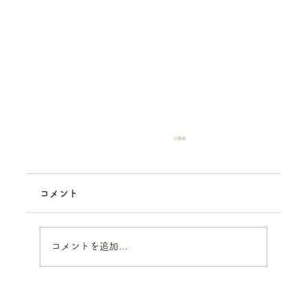
コメント
コメントを追加…
「さあ、仕切り直そう。」―連休明け