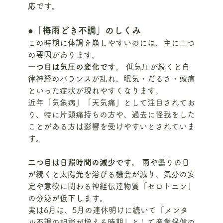
応
です。
●「梅雨どき不調」のしくみ
この時期に体調を崩しやすいのには、主に二つ
の要因があります。
一つ目は気圧の変化です。 
低気圧が続くと自
律神経のバランスが乱れ、眠気・だるさ・頭痛
といった症状が現れやすくなります。
近年「気象病」「天気痛」として注目されてお
り、特に片頭痛持ちの方や、過去に怪我をした
ことがある方は影響を受けやすいとされていま
す。
二つ目は日照時間の減少です。
 雨や曇りの日
が続くと太陽光を浴びる機会が減り、気分の安
定や意欲に関わる神経伝達物質「セロトニン」
の分泌が低下します。
実は6月は、5月の連休明けに続いて「メンタ
ル不調の相談が増える時期」として産業保健の