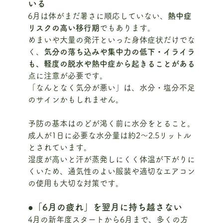
いる
6月は体がまだ暑さに順応していない、
熱中症
リスクの高い移行期
でもあります。
めまいや大量の発汗といった身体症状だけでな
く、
気分の落ち込みや集中力の低下・イライラ
も、軽度の脱水や熱中症から起きることがある
点に注意が必要です。
「なんとなく気分が悪い」は、水分・塩分不足
のサインかもしれません。
予防の基本はのどが渇く前に水分をとること。
成人が1日に必要な水分量は約2〜2.5リットル
とされています。
湿度が高いと汗が蒸発しにくく体温が下がりに
くいため、通気性のよい服装や適切なエアコン
の使用も大切な対策です。
●「6月の疲れ」を翌月に持ち越さない
4月の新年度スタートから6月まで、多くの方