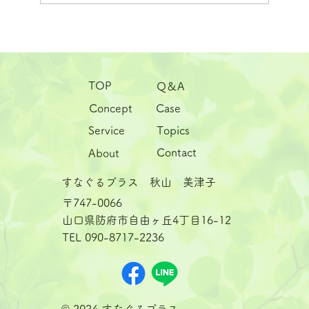
じめじめした季節に、心も体も流されな
いために ――梅雨と気温上昇が心身に与
TOP
Q＆A
える影響と、その整え方――
Case
Concept
Service
Topics
Contact
About
すなぐるプラス 秋山 美津子
〒747-0066
山口県防府市自由ヶ丘4丁目16-12
TEL 090-8717-2236